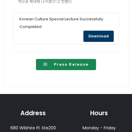
적으로 확대해 나가겠다”고 전했다.
Korean Culture Special Lecture Successfully
Completed
opens a new
Download
Press Release
Address
Hours
680 Wilshire Pl. Ste200
Monday - Friday