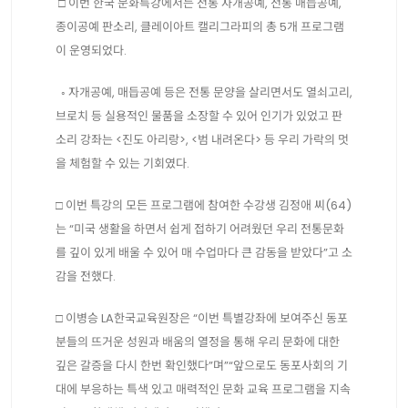
□ 이번 한국 문화특강에서는 전통 자개공예, 전통 매듭공예,
종이공예 판소리, 클레이아트 캘리그라피의 총 5개 프로그램
이 운영되었다.
◦ 자개공예, 매듭공예 등은 전통 문양을 살리면서도 열쇠고리,
브로치 등 실용적인 물품을 소장할 수 있어 인기가 있었고 판
소리 강좌는 <진도 아리랑>, <범 내려온다> 등 우리 가락의 멋
을 체험할 수 있는 기회였다.
□ 이번 특강의 모든 프로그램에 참여한 수강생 김정애 씨(64)
는 “미국 생활을 하면서 쉽게 접하기 어려웠던 우리 전통문화
를 깊이 있게 배울 수 있어 매 수업마다 큰 감동을 받았다”고 소
감을 전했다.
□ 이병승 LA한국교육원장은 “이번 특별강좌에 보여주신 동포
분들의 뜨거운 성원과 배움의 열정을 통해 우리 문화에 대한
깊은 갈증을 다시 한번 확인했다”며”“앞으로도 동포사회의 기
대에 부응하는 특색 있고 매력적인 문화 교육 프로그램을 지속