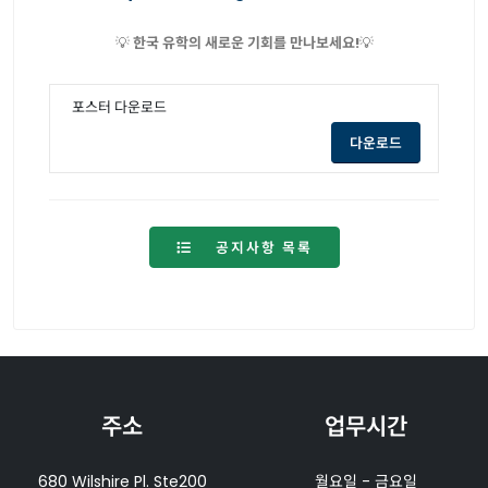
💡
한국 유학의 새로운 기회를 만나보세요!
💡
포스터 다운로드
opens a new
다운로드
공지사항 목록
주소
업무시간
680 Wilshire Pl. Ste200
월요일 - 금요일