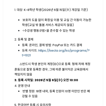
1.
대상
: K~8
학년 학생
(2026
년
6
월
15
일
(
수
)
개강일 기준
)
보호자 도움 없이 화장실 이용 및 교실 간 이동이 가능한
학생
(
교실 밖 돌봄 서비스 제공되지 않음
)
<
수강생 행동규범
>
을 준수할 수 있는 학생
2.
등록 및 결제
등록
:
온라인
,
결제 방법
: PayPal
또는 카드 결제
등록 사이트
:
https://kecla.org/ko/programs/?
t=1021
⚠️
반드시 학생 본인의 계정
(ID)
으로 등록:
형제
·
자매 계정
혼동으로 잘못 등록한 경우
,
그에 따른 불이익은 교육원에서
책임지지 않음
3.
등록 시작일
: 2026
년
5
월
6
일
(
수
)
오전
10:00
4.
운영 안내
반별 정원
: 18
명 내외
,
등록 인원이
10
명 미만인 반은 폐
강될 수 있음
5.
한국어반 등록 시 유의사항