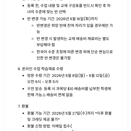
등록 전
,
수업 내용 및 교재 구성표를 반드시 확인 후 자
녀의 수준에 맞는 반 선택
반 변경 가능 기간
: 2026
년
6
월
16
일
(
화
)
까지
반변경은 희망 반에 잔여 자리가 있을 경우에만 가
능
반 변경 시 발생하는 교재 배송비
·
재료비는 별도
부담해야 함
한국어 수준 조정에 따른 변경 외에 단순 변심으로
인한 반 변경은 불가함
6.
온라인 수업 학습재료 수령
방문 수령 기간
: 2026
년
6
월
8
일
(
월
) ~ 6
월
12
일
(
금
)
오전
9
시
~
오후
5시
우편 발송
:
등록 시 과목당
$10
배송비를 납부한 학생에
한해 가능
⚠️
배송비 면제 없음
7.
환불
환불 가능 기간
: 2026
년
5
월
27
일
(
수
)
까지
*
이후 환불
및 크레딧 제공 불가
*
환불 신청 방법
:
이메일 접수
(