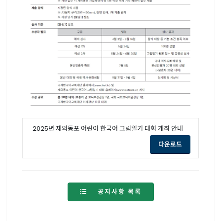
2025년 재외동포 어린이 한국어 그림일기 대회 개최 안내
opens a new
다운로드
공지사항 목록