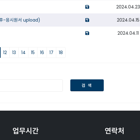
opens a new windo
2024.04.2
opens a new windo
후-응시원서 upload)
2024.04.15
opens a new window
2024.04.11
12
13
14
15
16
17
18
검 색
업무시간
연락처